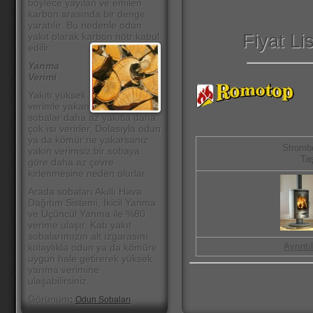
böylece yayılan ve emilen
karbon arasında bir denge
yaratılır. Bu nedenle odun
Fiyat 
yakıt olarak karbon nötr kabul
edilir.
Yanma
Verimi
Yakıtı yüksek
verimle yakan
sobalar daha az yakıtla daha
çok ısı verirler. Dolasıyla odun
ya da kömür ne yakarsanız
Strombo
yakın verimsiz bir sobaya
Ta
göre daha az çevre
kirlenmesine neden olurlar.
Arada sobaları Akıllı Hava
Dağıtım Sistemi, İkicil Yanma
ve Üçüncül Yanma ile %80
verime ulaşır. Katı yakıt
sobalarımızın alt ızgarasını
Ayrıntı
kolaylıkla odun ya da kömüre
uygun hale getirerek yüksek
yarıma verimine
ulaşabilirsiniz.
Görünüm
:
Odun Sobaları