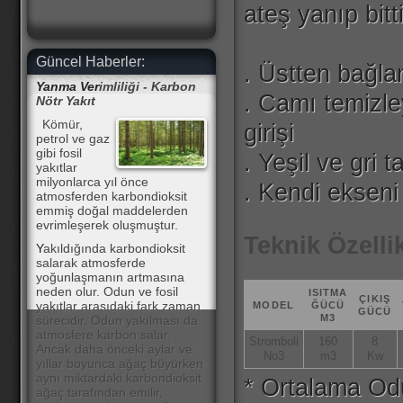
ateş yanıp bit
Güncel Haberler:
. Üstten bağl
Yanma Ver
imliliği - Karbon
. Camı temizle
Nötr Yakıt
Kömür,
girişi
petrol ve gaz
gibi fosil
. Yeşil ve gri 
yakıtlar
milyonlarca yıl önce
. Kendi ekseni
atmosferden karbondioksit
emmiş doğal maddelerden
evrimleşerek oluşmuştur.
Teknik Özelli
Y
akıldığında karbondioksit
salarak atmosferde
yoğunlaşmanın artmasına
neden olur. Odun ve fosil
ISITMA
ÇIKIŞ
yakıtlar arasıdaki fark zaman
MODEL
ĞÜCÜ
GÜCÜ
M3
sürecidir. Odun yakılması da
atmosfere karbon salar.
Stromboli
160
8
Ancak daha önceki aylar ve
No3
m3
Kw
yıllar boyunca ağaç büyürken
aynı miktardaki karbondioksit
* Ortalama Od
ağaç tarafından emilir,