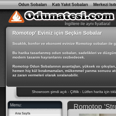
Odun Sobaları
Katı Yakıt Sobaları
Merkezi Isı
İngiltere ile aynı fiyatlara!
Romotop’ Eviniz için Seçkin Sobalar
Sıcaklık, konfor ve ekonomi evinize Romotop sobaları ile g
Bu harika tasarlanmış odun sobaları, sadelikleri ve düzgün
modern tasarım hayranlarını cezbedecek.
Romotop Odun Sobalarının avantajları, yüksek ısı çıkışlar
hemen hiç kül bırakmamaları, mükemmel yanma sonucu at
az zararı vermeleri olarak sıralanabilir.
Showroom şimdi açık - Çiftlik - Lütfen harita için tıkl
Yeni Modeller! - Villager Duo Dizi - 8 - 12 - 14 Kw Ka
Yüksek kaliteli şömine sobalarımızı görmek için show
Menu:
Romotop 'Stro
İngiltere ile aynı fiyatlara!
Ana Sayfa
İndirim! Aarrow Acorn 5 Katı Yakıt - Oldu! - ₺2.596 