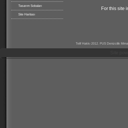
Tasarım Sobaları
For this site
Site Haritası
Telif Hakkı 2012. PUS Denizcilik Mimar
Site po