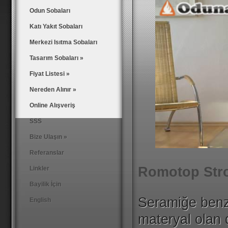
Yeni Model! - Aarrow 'i400' 6.1 Kw - Modern Tasarım 
Odun Sobaları
Türkiye’de hizmet veren odunatesi.com yetkililerini 
Katı Yakıt Sobaları
Merkezi Isıtma Sobaları
Tasarım Sobaları
»
Fiyat Listesi
»
Nereden Alınır
»
Online Alışveriş
SSS
Bize Ulaşın
»
Referanslar
Romotop Stro
Linkler
Bayilik İçin
Seramiğe benze
English
materyal olan 