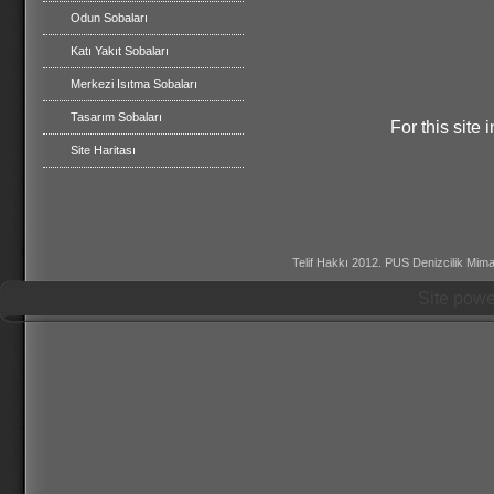
Odun Sobaları
Katı Yakıt Sobaları
Merkezi Isıtma Sobaları
Tasarım Sobaları
For this site
Site Haritası
Telif Hakkı 2012. PUS Denizcilik Mimar
Site pow