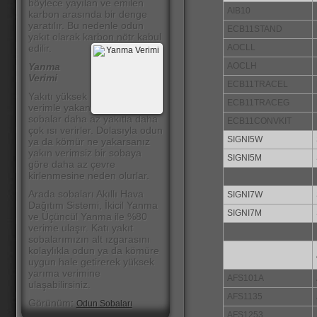
böylece yayılan ve emilen
AIB10
karbon arasında bir denge
yaratılır. Bu nedenle odun
ECB11STAND
yakıt olarak karbon nötr kabul
AOCLL
edilir.
AOCLH
Yanma
Verimi
ECB11TRACEL
Yakıtı yüksek
ECB11TRACEG
verimle yakan
sobalar daha az yakıtla daha
ECB11CONVKIT
çok ısı verirler. Dolasıyla odun
SIGNI5W
ya da kömür ne yakarsanız
yakın verimsiz bir sobaya
SIGNI5M
göre daha az çevre
kirlenmesine neden olurlar.
Arada sobaları Akıllı Hava
SIGNI7W
Dağıtım Sistemi, İkicil Yanma
SIGNI7M
ve Üçüncül Yanma ile %80
verime ulaşır. Katı yakıt
sobalarımızın alt ızgarasını
kolaylıkla odun ya da kömüre
uygun hale getirerek yüksek
yarıma verimine
AFS101A
ulaşabilirsiniz.
AFS1135
Görünüm
:
Odun Sobaları
AFS1253