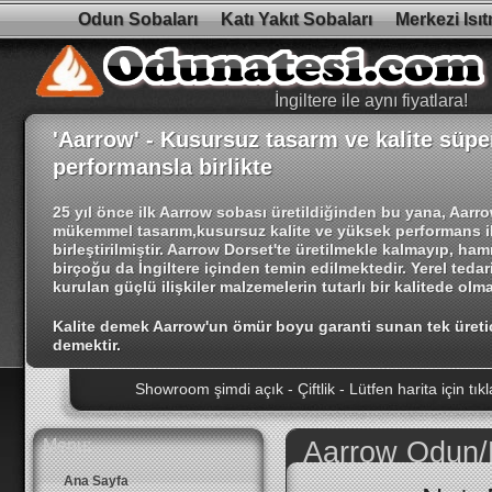
Odun Sobaları
Katı Yakıt Sobaları
Merkezi Isı
İngiltere ile aynı fiyatlara!
'Aarrow' - Kusursuz tasarm ve kalite süpe
performansla birlikte
25 yıl önce ilk Aarrow sobası üretildiğinden bu yana, Aarr
mükemmel tasarım,kusursuz kalite ve yüksek performans i
birleştirilmiştir. Aarrow Dorset'te üretilmekle kalmayıp, ha
birçoğu da İngiltere içinden temin edilmektedir. Yerel tedari
kurulan güçlü ilişkiler malzemelerin tutarlı bir kalitede olma
Kalite demek Aarrow'un ömür boyu garanti sunan tek üreti
demektir.
Showroom şimdi açık - Çiftlik - Lütfen harita için tıkl
Yeni Modeller! - Villager Duo Dizi - 8 - 12 - 14 Kw Ka
Yüksek kaliteli şömine sobalarımızı görmek için show
Menu:
Aarrow Odun/Ka
İngiltere ile aynı fiyatlara!
Ana Sayfa
İndirim! Aarrow Acorn 5 Katı Yakıt - Oldu! - ₺2.596 