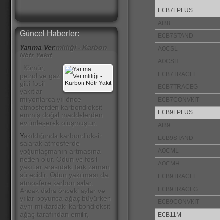
ECB7FPLUS
AIB8
Güncel Haberler:
ECB7STAND
Yanma Ver
imliliği - Karbon
AOCSL
Nötr Yakıt
AOCSH
Kömür,
ECB7TRACEL
petrol ve gaz
gibi fosil
ECB7TRACEG
yakıtlar
milyonlarca yıl önce
ECB7CONVKIT
atmosferden karbondioksit
ECB9FPLUS
emmiş doğal maddelerden
evrimleşerek oluşmuştur.
AIB9
Y
akıldığında karbondioksit
ECB9STAND
salarak atmosferde
AOCML
yoğunlaşmanın artmasına
neden olur. Odun ve fosil
AOCMH
yakıtlar arasıdaki fark zaman
sürecidir. Odun yakılması da
ECB9TRACEL
atmosfere karbon salar.
ECB9TRACEG
Ancak daha önceki aylar ve
yıllar boyunca ağaç büyürken
ECB9CONVKIT
aynı miktardaki karbondioksit
ağaç tarafından emilir,
ECB11M