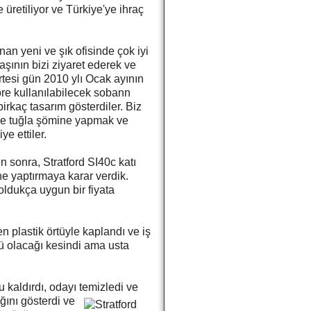
 üretiliyor ve Türkiye'ye ihraç
n yeni ve şık ofisinde çok iyi
şının bizi ziyaret ederek ve
tesi gün 2010 ylı Ocak ayının
re kullanılabilecek sobann
rkaç tasarım gösterdiler. Biz
bize tuğla şömine yapmak ve
ye ettiler.
en sonra, Stratford SI40c katı
ne yaptırmaya karar verdik.
oldukça uygun bir fiyata
 plastik örtüyle kaplandı ve iş
tü olacağı kesindi ama usta
kaldırdı, odayı temizledi ve
ğını gösterdi ve