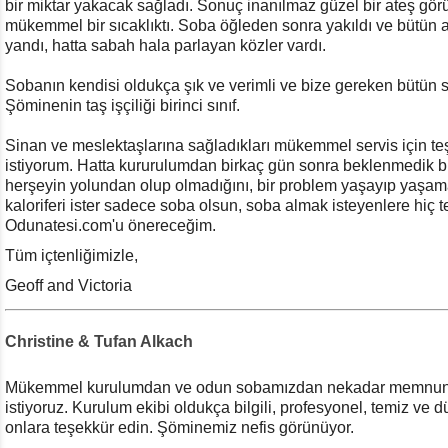
bir miktar yakacak sağladı. Sonuç inanılmaz güzel bir ateş gör
mükemmel bir sıcaklıktı. Soba öğleden sonra yakıldı ve bütü
yandı, hatta sabah hala parlayan közler vardı.
Sobanın kendisi oldukça şık ve verimli ve bize gereken bütün sı
Şöminenin taş işçiliği birinci sınıf.
Sinan ve meslektaşlarına sağladıkları mükemmel servis için t
istiyorum. Hatta kururulumdan birkaç gün sonra beklenmedik bi
herşeyin yolundan olup olmadığını, bir problem yaşayıp yaşamad
kaloriferi ister sadece soba olsun, soba almak isteyenlere hiç
Odunatesi.com'u önereceğim.
Tüm içtenliğimizle,
Geoff and Victoria
Christine & Tufan Alkach
Mükemmel kurulumdan ve odun sobamızdan nekadar memnun
istiyoruz. Kurulum ekibi oldukça bilgili, profesyonel, temiz ve 
onlara teşekkür edin. Şöminemiz nefis görünüyor.