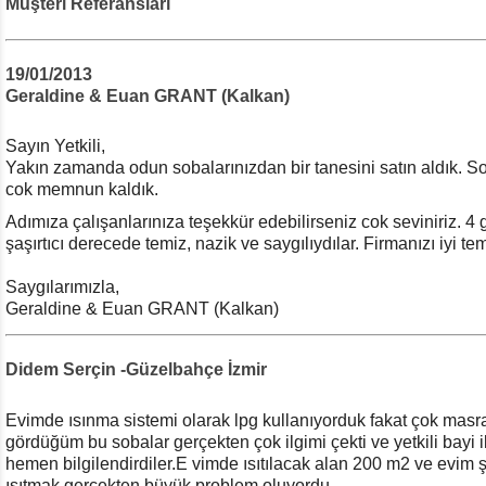
Müşteri Referansları
i400' 6.1 Kw - Modern Tasarım Katı Yakıt Sobası - için tıklayınız
 odunatesi.com yetkililerini buradan öğrenebilirsiniz.
19/01/2013
Geraldine & Euan GRANT (Kalkan)
Sayın Yetkili,
Yakın zamanda odun sobalarınızdan bir tanesini satın aldık. S
cok memnun kaldık.
Adımıza çalışanlarınıza teşekkür edebilirseniz cok seviniriz. 
şaşırtıcı derecede temiz, nazik ve saygılıydılar. Firmanızı iyi tems
Saygılarımızla,
Geraldine & Euan GRANT (Kalkan)
Didem Serçin -Güzelbahçe İzmir
Evimde ısınma sistemi olarak lpg kullanıyorduk fakat çok masraf
gördüğüm bu sobalar gerçekten çok ilgimi çekti ve yetkili bayi i
hemen bilgilendirdiler.E
vimde ısıtılacak alan 200 m2 ve evim ş
ısıtmak gerçekten büyük problem oluyordu.