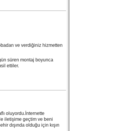
obadan ve verdiğiniz hizmetten
4 gün süren montaj boyunca
il ettiler.
lı oluyordu.İnternette
le iletişime geçtim ve beni
ehir dışında olduğu için kışın