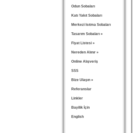
Yeni Model! - Aarrow '
Odun Sobaları
Türkiye’de hizmet veren
Katı Yakıt Sobaları
Merkezi Isıtma Sobaları
Tasarım Sobaları
»
Fiyat Listesi
»
Nereden Alınır
»
Online Alışveriş
SSS
Bize Ulaşın
»
Referanslar
Linkler
Bayilik İçin
English