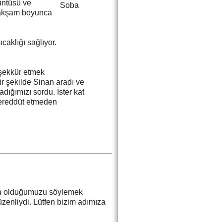
üntüsü ve
n akşam boyunca
caklığı sağlıyor.
eşekkür etmek
r şekilde Sinan aradı ve
ığımızı sordu. İster kat
 tereddüt etmeden
 olduğumuzu söylemek
düzenliydi. Lütfen bizim adımıza