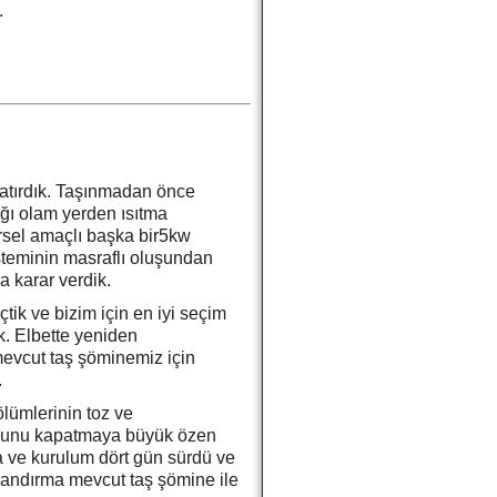
.
yatırdık. Taşınmadan önce
nağı olam yerden ısıtma
rsel amaçlı başka bir5kw
steminin masraflı oluşundan
 karar verdik.
tik ve bizim için en iyi seçim
k. Elbette yeniden
mevcut taş şöminemiz için
.
ölümlerinin toz ve
ucunu kapatmaya büyük özen
a ve kurulum dört gün sürdü ve
ılandırma mevcut taş şömine ile