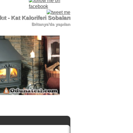
ıt - Kat Kaloriferi Sobaları
Britanya'da yapılan
ta için tıklayınız.