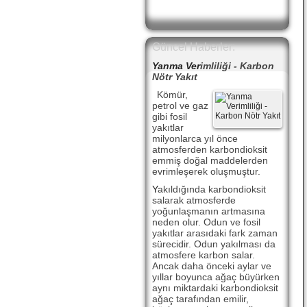
Güncel Haberler:
Yanma Ver
imliliği - Karbon
Nötr Yakıt
Kömür,
petrol ve gaz
gibi fosil
yakıtlar
milyonlarca yıl önce
atmosferden karbondioksit
emmiş doğal maddelerden
evrimleşerek oluşmuştur.
Y
akıldığında karbondioksit
salarak atmosferde
yoğunlaşmanın artmasına
neden olur. Odun ve fosil
yakıtlar arasıdaki fark zaman
sürecidir. Odun yakılması da
atmosfere karbon salar.
Ancak daha önceki aylar ve
yıllar boyunca ağaç büyürken
aynı miktardaki karbondioksit
ağaç tarafından emilir,