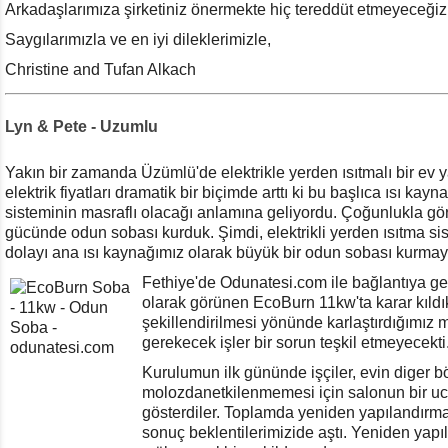
Arkadaşlarımıza şirketiniz önermekte hiç tereddüt etmeyeceğiz
Saygılarımızla ve en iyi dileklerimizle,
Christine and Tufan Alkach
Lyn & Pete - Uzumlu
Yakın bir zamanda Üzümlü'de elektrikle yerden ısıtmalı bir ev 
elektrik fiyatları dramatik bir biçimde arttı ki bu başlıca ısı kay
sisteminin masraflı olacağı anlamına geliyordu. Çoğunlukla gö
gücünde odun sobası kurduk. Şimdi, elektrikli yerden ısıtma si
dolayı ana ısı kaynağımız olarak büyük bir odun sobası kurmaya
Fethiye'de Odunatesi.com ile bağlantıya geç
olarak görünen EcoBurn 11kw'ta karar kıldı
şekillendirilmesi yönünde karlaştırdığımız 
gerekecek işler bir sorun teşkil etmeyecekti
Kurulumun ilk gününde işçiler, evin diger b
molozdanetkilenmemesi için salonun bir 
gösterdiler. Toplamda yeniden yapılandırm
sonuç beklentilerimizide aştı. Yeniden yap