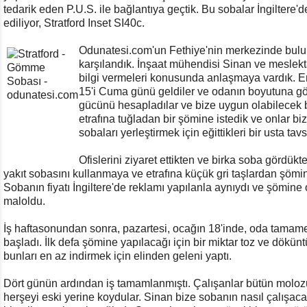
tedarik eden P.U.S. ile bağlantıya geçtik. Bu sobalar İngiltere'de
ediliyor, Stratford Inset SI40c.
Odunatesi.com'un Fethiye'nin merkezinde buluna
karşılandık. İnşaat mühendisi Sinan ve meslekta
bilgi vermeleri konusunda anlaşmaya vardık. Er
15'i Cuma günü geldiler ve odanın boyutuna gö
gücünü hesapladılar ve bize uygun olabilecek bi
etrafına tuğladan bir şömine istedik ve onlar 
sobaları yerleştirmek için eğittikleri bir usta tavsi
Ofislerini ziyaret ettikten ve birka soba gördükt
yakıt sobasını kullanmaya ve etrafına küçük gri taşlardan şömi
Sobanın fiyatı İngiltere'de reklamı yapılanla aynıydı ve şömine 
maloldu.
İş haftasonundan sonra, pazartesi, ocağın 18'inde, oda tamamen
başladı. İlk defa şömine yapılacağı için bir miktar toz ve dökün
bunları en az indirmek için elinden geleni yaptı.
Dört günün ardından iş tamamlanmıştı. Çalışanlar bütün molozu 
herşeyi eski yerine koydular. Sinan bize sobanın nasıl çalışaca