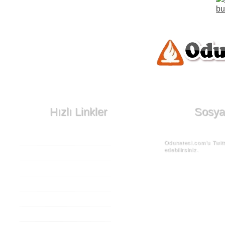
Hızlı Linkler
Sosyal
Ana Sayfa
Odunatesi.com’u Twit
edebilirsiniz.
Odun Sobaları
Katı Yakıt Sobaları
Merkezi Isıtma Sobaları
Tasarım Sobaları
For this site in Engl
Site Haritası