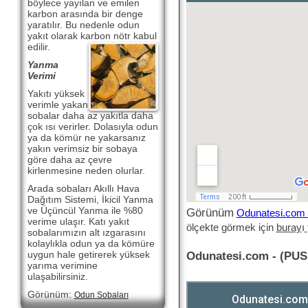
böylece yayılan ve emilen
karbon arasında bir denge
yaratılır. Bu nedenle odun
yakıt olarak karbon nötr kabul
edilir.
Yanma
Verimi
Yakıtı yüksek
verimle yakan
sobalar daha az yakıtla daha
çok ısı verirler. Dolasıyla odun
ya da kömür ne yakarsanız
yakın verimsiz bir sobaya
göre daha az çevre
kirlenmesine neden olurlar.
Arada sobaları Akıllı Hava
Dağıtım Sistemi, İkicil Yanma
Görünüm
ve Üçüncül Yanma ile %80
Odunatesi.com 
verime ulaşır. Katı yakıt
ölçekte görmek için
buray
ı
sobalarımızın alt ızgarasını
kolaylıkla odun ya da kömüre
Odunatesi.com - (PUS 
uygun hale getirerek yüksek
yarıma verimine
ulaşabilirsiniz.
Görünüm
:
Odun Sobaları