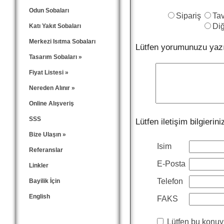
Türkiye’de hizmet veren odunatesi.com yetkililerini 
Odun Sobaları
Sipariş
Ta
Di
Katı Yakıt Sobaları
Merkezi Isıtma Sobaları
Lütfen yorumunuzu yazı
Tasarım Sobaları
»
Fiyat Listesi
»
Nereden Alınır
»
Online Alışveriş
SSS
Lütfen iletişim bilgieriniz
Bize Ulaşın
»
Isim
Referanslar
E-Posta
Linkler
Telefon
Bayilik İçin
English
FAKS
Lütfen bu konuyla