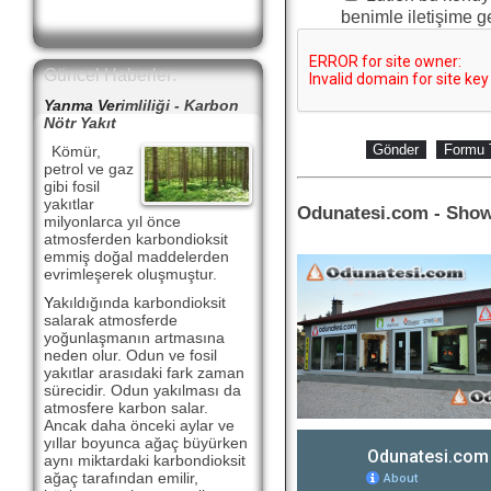
benimle iletişime g
Güncel Haberler:
Yanma Ver
imliliği - Karbon
Nötr Yakıt
Kömür,
petrol ve gaz
gibi fosil
yakıtlar
Odunatesi.com - Show
milyonlarca yıl önce
atmosferden karbondioksit
emmiş doğal maddelerden
evrimleşerek oluşmuştur.
Y
akıldığında karbondioksit
salarak atmosferde
yoğunlaşmanın artmasına
neden olur. Odun ve fosil
yakıtlar arasıdaki fark zaman
sürecidir. Odun yakılması da
atmosfere karbon salar.
Ancak daha önceki aylar ve
yıllar boyunca ağaç büyürken
aynı miktardaki karbondioksit
ağaç tarafından emilir,