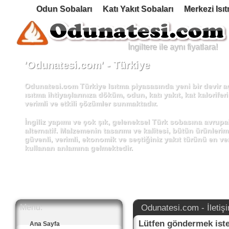
Odun Sobaları
Katı Yakıt Sobaları
Merkezi Isı
İngiltere ile aynı fiyatlara!
'Odunatesi.com' - Türkiye
Odunatesi.com Türkiye Isıtma piyasasında yeni bir devir a
ısıtma ihtiyaçlarınıza döküm, odun, katı yakıt, kat kaloriferi
verimli ve etkili çözümler sunmaktadır.
İngiliz yapımı ve çok şık, geleneksel Türk sobasına avrupal
alternatif. Malzemenin tasarımı ve kalitesi, bütün ürünlerim
güvenli, verimli, ekonomik ve seçtiğiniz yakıt türünü en ver
kullanan anlamına gelmektedir.
Showroom şimdi açık - Çiftlik - Lütfen harita için tıkl
Yeni Modeller! - Villager Duo Dizi - 8 - 12 - 14 Kw Ka
Yüksek kaliteli şömine sobalarımızı görmek için show
İngiltere ile aynı fiyatlara!
Odunatesi.com - İletişim
Menu:
İndirim! Aarrow Acorn 5 Katı Yakıt - Oldu! - ₺2.596 
Lütfen göndermek iste
Ana Sayfa
Yeni Model! - Aarrow 'i400' 6.1 Kw - Modern Tasarım 