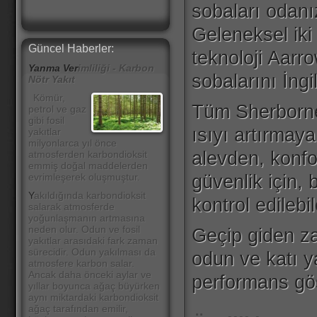
sobaları odanı
Geleneksel iki
Güncel Haberler:
teknoloji Aarr
Yanma Ver
imliliği - Karbon
sobalarını İngi
Nötr Yakıt
Kömür,
Tüm Sherborne s
petrol ve gaz
gibi fosil
ısıyı artırmaya
yakıtlar
milyonlarca yıl önce
alevden, konfor
atmosferden karbondioksit
emmiş doğal maddelerden
güvenlik için, 
evrimleşerek oluşmuştur.
Y
akıldığında karbondioksit
kontrol edilebi
salarak atmosferde
yoğunlaşmanın artmasına
neden olur. Odun ve fosil
Geçip giden z
yakıtlar arasıdaki fark zaman
sürecidir. Odun yakılması da
odun ve katı y
atmosfere karbon salar.
Ancak daha önceki aylar ve
performans gös
yıllar boyunca ağaç büyürken
aynı miktardaki karbondioksit
ağaç tarafından emilir,