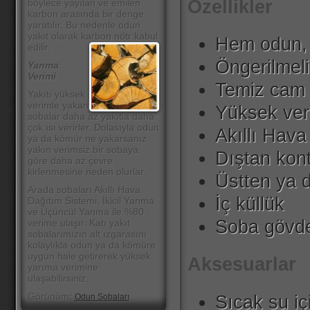
Özellikler
böylece yayılan ve emilen
karbon arasında bir denge
yaratılır. Bu nedenle odun
yakıt olarak karbon nötr kabul
Hem odun,
edilir.
Öngerilmel
Yanma
Verimi
Temiz cam 
Yakıtı yüksek
verimle yakan
Yüksek v
sobalar daha az yakıtla daha
çok ısı verirler. Dolasıyla odun
Akıllı Hava
ya da kömür ne yakarsanız
yakın verimsiz bir sobaya
Dıştan kont
göre daha az çevre
kirlenmesine neden olurlar.
Üstten ya d
Arada sobaları Akıllı Hava
İç küllük
Dağıtım Sistemi, İkicil Yanma
ve Üçüncül Yanma ile %80
Soba gövde
verime ulaşır. Katı yakıt
sobalarımızın alt ızgarasını
kolaylıkla odun ya da kömüre
uygun hale getirerek yüksek
Aksesuarlar
yarıma verimine
ulaşabilirsiniz.
Görünüm
:
Sıcak su iç
Odun Sobaları