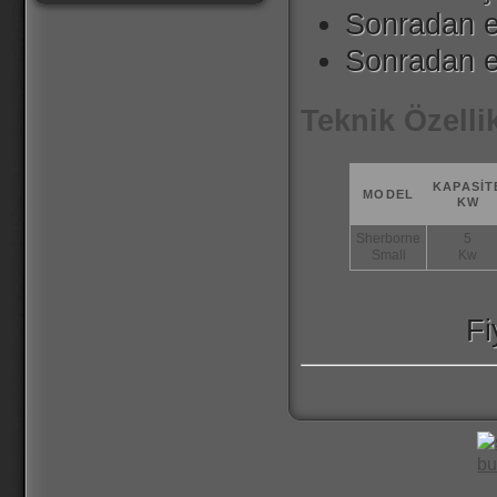
Sonradan e
Sonradan e
Teknik Özelli
KAPASIT
MODEL
KW
Sherborne
5
Small
Kw
Fi