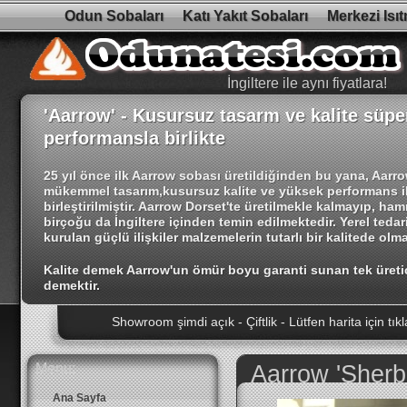
Odun Sobaları
Katı Yakıt Sobaları
Merkezi Isı
İngiltere ile aynı fiyatlara!
'Aarrow' - Kusursuz tasarm ve kalite süpe
performansla birlikte
25 yıl önce ilk Aarrow sobası üretildiğinden bu yana, Aarr
mükemmel tasarım,kusursuz kalite ve yüksek performans i
birleştirilmiştir. Aarrow Dorset'te üretilmekle kalmayıp, ha
birçoğu da İngiltere içinden temin edilmektedir. Yerel tedari
kurulan güçlü ilişkiler malzemelerin tutarlı bir kalitede olma
Kalite demek Aarrow'un ömür boyu garanti sunan tek üreti
demektir.
Showroom şimdi açık - Çiftlik - Lütfen harita için tıkl
Yeni Modeller! - Villager Duo Dizi - 8 - 12 - 14 Kw Ka
Yüksek kaliteli şömine sobalarımızı görmek için show
Menu:
Aarrow 'Sherbo
İngiltere ile aynı fiyatlara!
Ana Sayfa
İndirim! Aarrow Acorn 5 Katı Yakıt - Oldu! - ₺2.596 