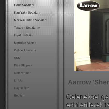
Yeni Model! - Aarrow 'i400' 6.1 Kw - Modern Tasarım 
Odun Sobaları
Türkiye’de hizmet veren odunatesi.com yetkililerini 
Katı Yakıt Sobaları
Merkezi Isıtma Sobaları
Tasarım Sobaları
»
Fiyat Listesi
»
Nereden Alınır
»
Online Alışveriş
SSS
Bize Ulaşın
»
Referanslar
Aarrow 'Sherb
Linkler
Bayilik İçin
Geleneksel ge
English
esinlenilerek 